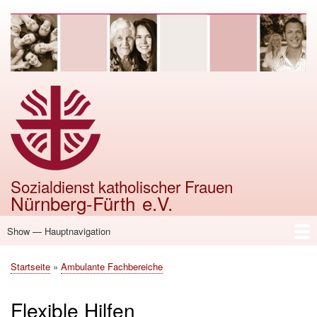
Direkt
zum
Inhalt
Sozialdienst katholischer Frauen
Nürnberg-Fürth e.V.
Show — Hauptnavigation
Hauptnavigation
Startseite
Über uns
Einrichtungen
Ambulante Fachbereiche
Was ich tun kann
Startseite
Ambulante Fachbereiche
Breadcrumb
Flexible Hilfen